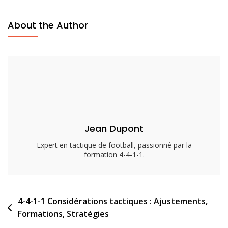
De
La
About the Author
Formation
4-
4-
1-
1
:
Rôles,
Stratégies,
Jean Dupont
Ajustements
Expert en tactique de football, passionné par la
formation 4-4-1-1.
Post
4-4-1-1 Considérations tactiques : Ajustements,
Formations, Stratégies
navigation