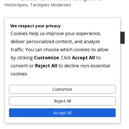
Historiques, Tactiques Modernes
RECHERCHE
We respect your privacy
Cookies help us improve your experience,
Search
deliver personalized content, and analyze
for:
traffic. You can choose which cookies to allow
ARCHIVES
by clicking
Customize
. Click
Accept All
to
consent or
Reject All
to decline non-essential
February 2026
cookies.
January 2026
Customize
Reject All
You may also like these
Accept All