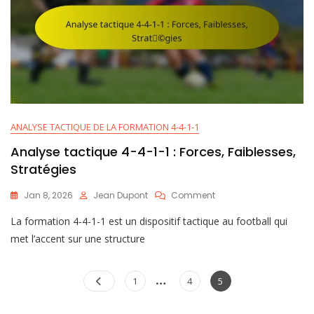
Stratégies
ANALYSE TACTIQUE DE LA FORMATION 4-4-1-1
Analyse tactique 4-4-1-1 : Forces, Faiblesses,
Stratégies
On
Jan 8, 2026
Jean Dupont
Comment
Analyse
La formation 4-4-1-1 est un dispositif tactique au football qui
Tactique
4-
met l’accent sur une structure
4-
1-
Posts
…
1
Page
Page
Page
1
4
5
:
pagination
Forces,