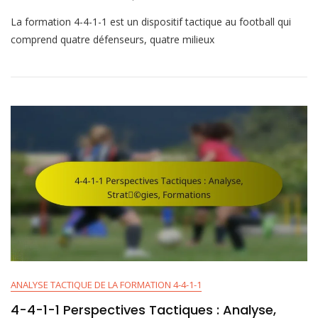
Analyse
La formation 4-4-1-1 est un dispositif tactique au football qui
De
La
comprend quatre défenseurs, quatre milieux
Formation
4-
4-
1-
1
:
Forces,
Faiblesses,
Ajustements
ANALYSE TACTIQUE DE LA FORMATION 4-4-1-1
4-4-1-1 Perspectives Tactiques : Analyse,