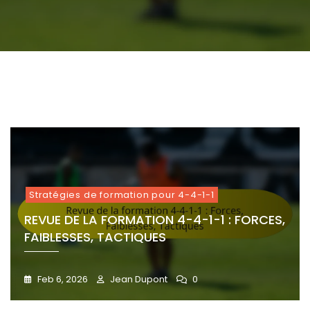
1-
1
milieux
autre
1
1
1-
Tactiques
comprenant quatre défenseurs, quatre milieux de terrain
1
Évolution
:
:
1
:
:
De
Principes,
Entraînemen
:
Adaptations
Forces,
La
Stratégies,
Stratégies,
Espacement
Formations,
Faiblesses,
Formation
Formations
Techniques
Mouvement,
Stratégies
1
2
3
4
5
6
Tactiques
:
Positionnem
Changemen
Historiques,
Tactiques
Modernes
Stratégies de formation pour 4-4-1-1
REVUE DE LA FORMATION 4-4-1-1 : FORCES,
FAIBLESSES, TACTIQUES
Feb 6, 2026
Jean Dupont
0