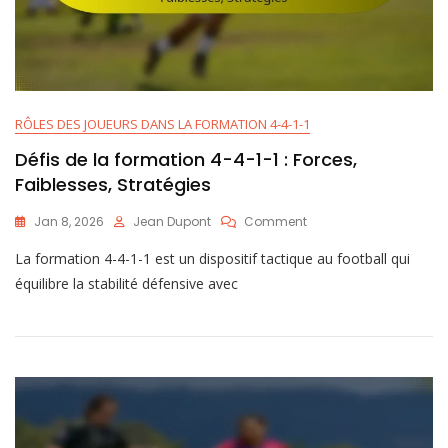
RÔLES DES JOUEURS DANS LA FORMATION 4-4-1-1
Défis de la formation 4-4-1-1 : Forces,
Faiblesses, Stratégies
On
Jan 8, 2026
Jean Dupont
Comment
Défis
La formation 4-4-1-1 est un dispositif tactique au football qui
De
La
équilibre la stabilité défensive avec
Formation
4-
4-
1-
1
:
Forces,
Faiblesses,