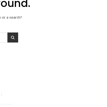
found.
w or a search?
 :