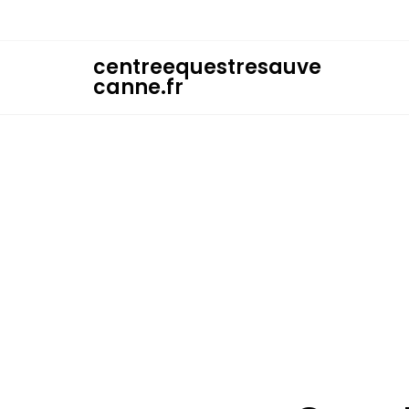
Skip
to
content
centreequestresauve
canne.fr